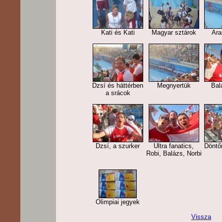
Kati és Kati
Magyar sztárok
Ara
Dzsí és háttérben
Megnyertük
Bal
a srácok
Dzsí, a szurker
Ultra fanatics,
Döntő
Robi, Balázs, Norbi
Olimpiai jegyek
Vissza