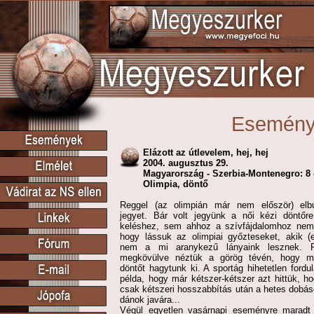
Esemén
Elázott az útlevelem, hej, hej
2004. augusztus 29.
Magyarország - Szerbia-Montenegro: 8 
Olimpia, döntő
Reggel (az olimpián már nem először) elb
jegyet. Bár volt jegyünk a női kézi döntőr
keléshez, sem ahhoz a szívfájdalomhoz nem
hogy lássuk az olimpiai győzteseket, akik (ez
nem a mi aranykezű lányaink lesznek. R
megkövülve néztük a görög tévén, hogy mi
döntőt hagytunk ki. A sportág hihetetlen ford
példa, hogy már kétszer-kétszer azt hittük, 
csak kétszeri hosszabbítás után a hetes dobáso
dánok javára...
Végül egyetlen vasárnapi eseményre maradt í