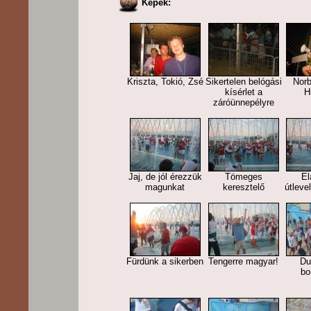
Képek:
Kriszta, Tokió, Zsé
Sikertelen belógási
Norbi
kísérlet a
H
záróünnepélyre
Jaj, de jól érezzük
Tömeges
El
magunkat
keresztelő
útleve
Fürdünk a sikerben
Tengerre magyar!
Du
bo