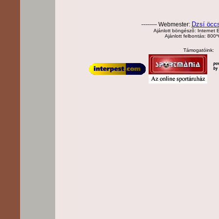
Dzsí öcc
-------- Webmester:
Ajánlott böngészõ: Internet E
Ajánlott felbontás: 800
Támogatóink: