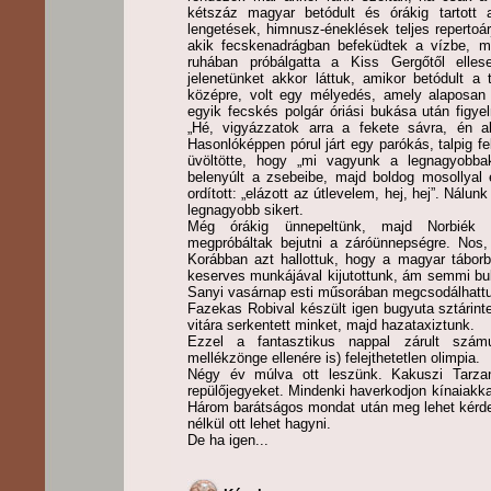
kétszáz magyar betódult és órákig tartott
lengetések, himnusz-éneklések teljes repertoár
akik fecskenadrágban befeküdtek a vízbe, 
ruhában próbálgatta a Kiss Gergőtől elles
jelenetünket akkor láttuk, amikor betódult a
középre, volt egy mélyedés, amely alaposan m
egyik fecskés polgár óriási bukása után figyel
„Hé, vigyázzatok arra a fekete sávra, én ak
Hasonlóképpen pórul járt egy parókás, talpig fe
üvöltötte, hogy „mi vagyunk a legnagyobbak,
belenyúlt a zsebeibe, majd boldog mosollyal
ordított: „elázott az útlevelem, hej, hej”. Nálunk
legnagyobb sikert.
Még órákig ünnepeltünk, majd Norbiék e
megpróbáltak bejutni a záróünnepségre. Nos, 
Korábban azt hallottuk, hogy a magyar tábor
keserves munkájával kijutottunk, ám semmi buli
Sanyi vasárnap esti műsorában megcsodálhattuk
Fazekas Robival készült igen bugyuta sztárint
vitára serkentett minket, majd hazataxiztunk.
Ezzel a fantasztikus nappal zárult szám
mellékzönge ellenére is) felejthetetlen olimpia.
Négy év múlva ott leszünk. Kakuszi Tarza
repülőjegyeket. Mindenki haverkodjon kínaiakka
Három barátságos mondat után meg lehet kérde
nélkül ott lehet hagyni.
De ha igen...