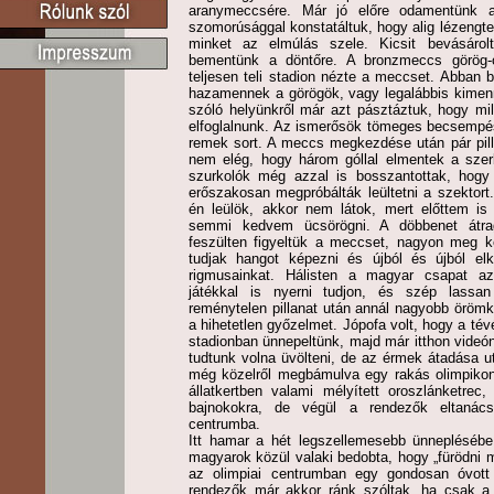
aranymeccsére. Már jó előre odamentünk a
szomorúsággal konstatáltuk, hogy alig lézengte
minket az elmúlás szele. Kicsit bevásárol
bementünk a döntőre. A bronzmeccs görög-o
teljesen teli stadion nézte a meccset. Abban
hazamennek a görögök, vagy legalábbis kimenn
szóló helyünkről már azt pásztáztuk, hogy mil
elfoglalnunk. Az ismerősök tömeges becsempés
remek sort. A meccs megkezdése után pár pillana
nem elég, hogy három góllal elmentek a szer
szurkolók még azzal is bosszantottak, hogy 
erőszakosan megpróbálták leültetni a szektort
én leülök, akkor nem látok, mert előttem is
semmi kedvem ücsörögni. A döbbenet átraga
feszülten figyeltük a meccset, nagyon meg k
tudjak hangot képezni és újból és újból el
rigmusainkat. Hálisten a magyar csapat az
játékkal is nyerni tudjon, és szép lassan
reménytelen pillanat után annál nagyobb örömk
a hihetetlen győzelmet. Jópofa volt, hogy a tév
stadionban ünnepeltünk, majd már itthon videón
tudtunk volna üvölteni, de az érmek átadása utá
még közelről megbámulva egy rakás olimpikonu
állatkertben valami mélyített oroszlánketre
bajnokokra, de végül a rendezők eltanác
centrumba.
Itt hamar a hét legszellemesebb ünneplésébe
magyarok közül valaki bedobta, hogy „fürödni 
az olimpiai centrumban egy gondosan óvott
rendezők már akkor ránk szóltak, ha csak a 