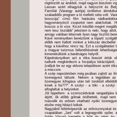
rögtönzött az árokból, majd nagyon büszkén vig
Lassan azért elhagytuk a helyszínt és Belgá
Famíliát (Varangy autója) üvöltetve átindul
szabadidős program a tó melletti séta volt. Varan
bosszúja” című film hatására nádkardokka
hagyományörző csoportot nem alakítottak. He
koszos a tó vize. Kicsit később megint megálla
nem lesz tisztább” jeleztem is neki, hogy attó
amúgy valóban léteznek ilyen nagy tisztító be
Kávé reményében benéztünk a tóparti szolgált
előbb nem hallott minket a kétszáz decibellel
hogy a kávéhoz nincs tej. Ezt a szolgáltatást
a magyar turizmus fellendítésének lehetősége
kimenekültünk a barátságos helyről.
Kápolnásnyéken azt a ritka bravúrt értük 
tudtunk megkérdezni a focipálya lokációjáról,
(valljuk be ez egy ekkora településen azért rit
a meccsre.
A szép napsütésben még javában zajlott az ifi
tizenegyest láttunk. Nekem a legjobban az
tizenegyes kifogása után teli torokból elbődül
kinek a fia???”. A szotyi - a töki - a szotyi
elfoglaltuk a helyünket.
Jól tippeltem: a szomszédvárak rangadójára 
átjött, ők előbb gólnak örülhettek, majd nem
második és erősen vitatható nyéki tizenegye
elsőre még hibázó kékek.
Nagyjából feltérképeztük az erőviszonyokat é
csapatában „Jani” volt a legnagyobb spíler,
(talán Vácon) kergette a bőrt és némi év- é