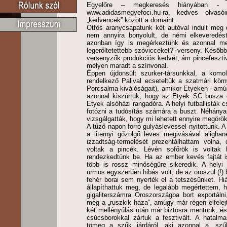
Egyelőre – megkeresés hiányában -
www.adidasmegyefoci.hu-ra, kedves olvasó
„kedvencek” között a domaint.
Ötfős aranycsapatunk két autóval indult meg d
nem annyira bonyolult, de némi elkeveredést
azonban így is megérkeztünk és azonnal megk
legerőltetettebb szóvicceket?”-verseny. Későb
versenyzők produkciós kedvét, ám pincefeszti
mélyen maradt a színvonal.
Éppen újdonsült szurker-társunkkal, a komol
rendelkező Palival ecseteltük a szatmári kör
Porcsalma kiválóságait), amikor Etyeken - am
azonnal kiszúrtuk, hogy az Etyek SC busza
Etyek alsóházi rangadóra. A helyi futballisták 
fotózni a tudósítás számára a buszt. Néhánya
vizsgálgatták, hogy mi lehetett ennyire megörök
A tűző napon forró gulyáslevessel nyitottunk. 
a liternyi gőzölgő leves megivásával aligha
izzadtság-termelését prezentálhattam volna,
voltak a pincék. Lévén sofőrök is voltak k
rendezkedtünk be. Ha az ember kevés fajtát i
több is rossz minőségűre sikeredik. A helyi
ürmös egyszerűen hibás volt, de az oroszul (!
fehér borai sem nyerték el a tetszésünket. Hi
állapíthattuk meg, de legalább megértettem, 
gigaliterszámra Oroszországba bort exportálni
még a „ruszkik haza”, amúgy már régen elfelejt
két mellényúlás után már biztosra mentünk, és
csúcsborokkal zártuk a fesztivált. A hatalma
tömeg a szűk járdáról, aki azonnal a „szű