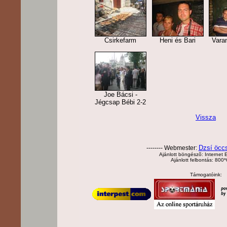
Csirkefarm
Heni és Bari
Varan
Joe Bácsi -
Jégcsap Bébi 2-2
Vissza
Dzsí öcc
-------- Webmester:
Ajánlott böngészõ: Internet E
Ajánlott felbontás: 800
Támogatóink: