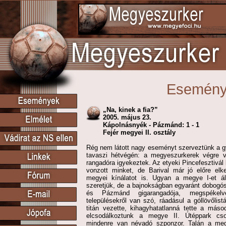
Esemén
„Na, kinek a fia?”
2005. május 23.
Kápolnásnyék - Pázmánd: 1 - 1
Fejér megyei II. osztály
Rég nem látott nagy eseményt szerveztünk a g
tavaszi hétvégén: a megyeszurkerek végre 
rangadóra igyekeztek. Az etyeki Pincefesztivál 
vonzott minket, de Barival már jó előre elk
megyei kínálatot is. Ugyan a megye I-et ál
szeretjük, de a bajnokságban egyaránt dobogó
és Pázmánd gigarangadója, megspékel
településekről van szó, ráadásul a góllövőlis
titán vezette, kihagyhatatlanná tette a más
elcsodálkoztunk a megye II. Útéppark cso
mindenre van névadó szponzor. Talán a megye