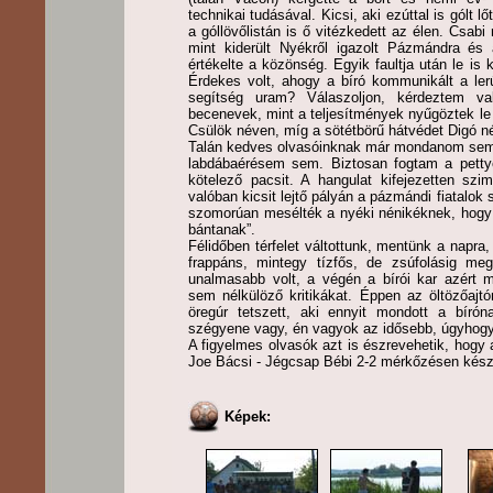
technikai tudásával. Kicsi, aki ezúttal is gólt 
a góllövőlistán is ő vitézkedett az élen. Csab
mint kiderült Nyékről igazolt Pázmándra és 
értékelte a közönség. Egyik faultja után le is k
Érdekes volt, ahogy a bíró kommunikált a lerú
segítség uram? Válaszoljon, kérdeztem va
becenevek, mint a teljesítmények nyűgöztek le m
Csülök néven, míg a sötétbörű hátvédet Digó n
Talán kedves olvasóinknak már mondanom sem k
labdábaérésem sem. Biztosan fogtam a pettye
kötelező pacsit. A hangulat kifejezetten szim
valóban kicsit lejtő pályán a pázmándi fiatalok
szomorúan mesélték a nyéki nénikéknek, hogy 
bántanak”.
Félidőben térfelet váltottunk, mentünk a napra,
frappáns, mintegy tízfős, de zsúfolásig megt
unalmasabb volt, a végén a bírói kar azért m
sem nélkülöző kritikákat. Éppen az öltözőajt
öregúr tetszett, aki ennyit mondott a bírón
szégyene vagy, én vagyok az idősebb, úgyhogy
A figyelmes olvasók azt is észrevehetik, hogy
Joe Bácsi - Jégcsap Bébi 2-2 mérkőzésen készül
Képek: