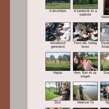
A dísztribün
A kardozók és a
tudósító
Varan
Következő
Forró idő, meleg
Etye
generáció
leves
Szab
Hajtás
Heni, Bari és az
Sza
öregek
Dzsí
Velencei Tó
Ny